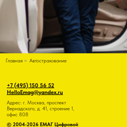
Главная
»
Автострахование
+7 (495) 150 56 52
HelloEmag@yandex.ru
Адрес: г. Москва, проспект
Вернадского, д. 41, строение 1,
офис 808
© 2004-2026 ЕМАГ Цифровой