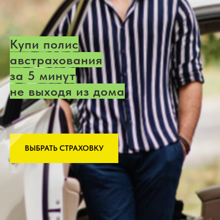
Купи полис
австрахования
за 5 минут
не выходя из дома
ВЫБРАТЬ СТРАХОВКУ