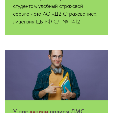
студентам удобный страховой
сервис - это АО «Д2 Страхование»,
лицензия ЦБ РФ СЛ № 1412
У нас
купили
полисы ДМС