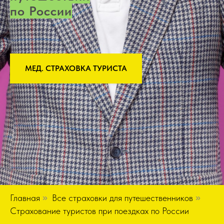
по России
МЕД. СТРАХОВКА ТУРИСТА
Главная
»
Все страховки для путешественников
»
Страхование туристов при поездках по России