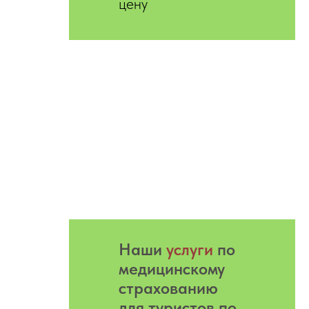
цену
Hаши
услуги
по
медицинскому
страхованию
для туристов по