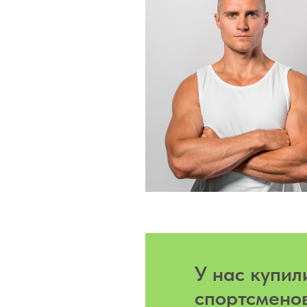
У нас купи
спортсмено