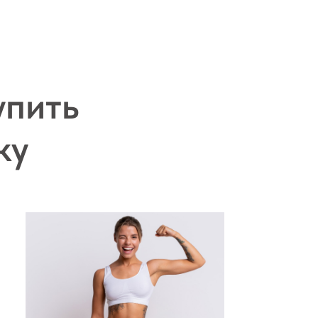
упить
ку