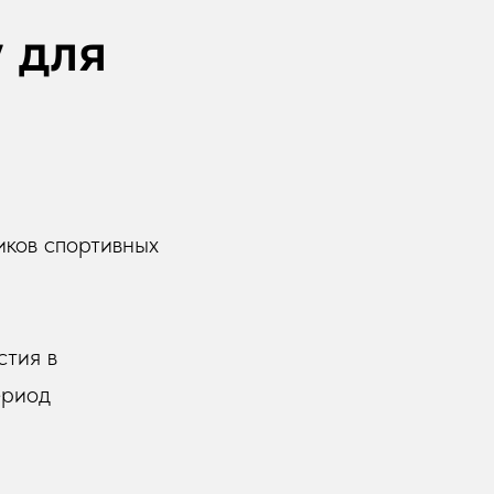
 для
иков спортивных
стия в
ериод