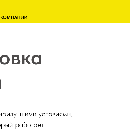
 КОМПАНИИ
овка
н
 наилучшими условиями.
орый работает