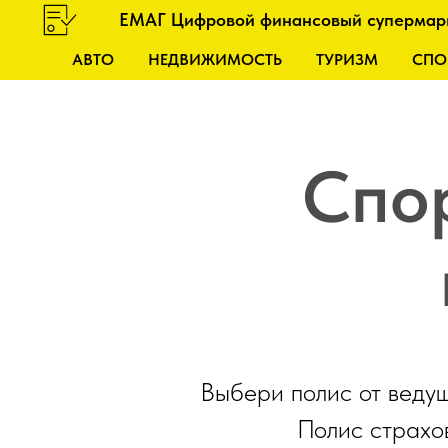
ЕМАГ Цифровой финансовый супермар
АВТО
НЕДВИЖИМОСТЬ
ТУРИЗМ
СПО
Спо
Выбери полис от ведущ
Полис страхо