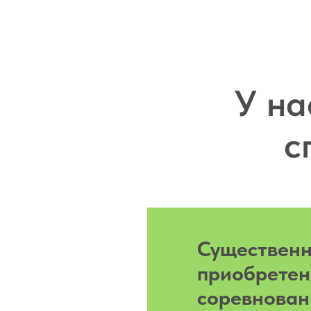
У на
с
Существен
приобретен
соревнован