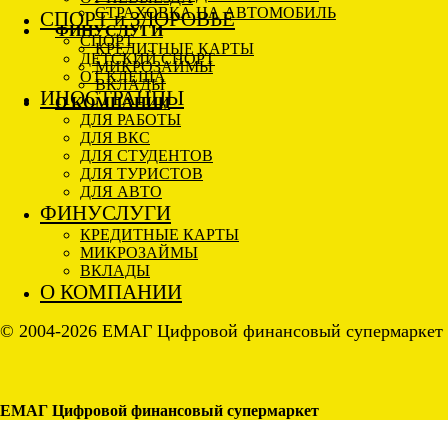
СТРАХОВКА НА АВТОМОБИЛЬ
СПОРТ и ЗДОРОВЬЕ
ФИНУСЛУГИ
СПОРТ
КРЕДИТНЫЕ КАРТЫ
ДЕТСКИЙ СПОРТ
МИКРОЗАЙМЫ
ОТ КЛЕЩА
ВКЛАДЫ
ИНОСТРАНЦЫ
О КОМПАНИИ
ДЛЯ РАБОТЫ
ДЛЯ ВКС
ДЛЯ СТУДЕНТОВ
ДЛЯ ТУРИСТОВ
ДЛЯ АВТО
ФИНУСЛУГИ
КРЕДИТНЫЕ КАРТЫ
МИКРОЗАЙМЫ
ВКЛАДЫ
О КОМПАНИИ
© 2004-2026 ЕМАГ Цифровой финансовый супермаркет
ЕМАГ Цифровой финансовый супермаркет