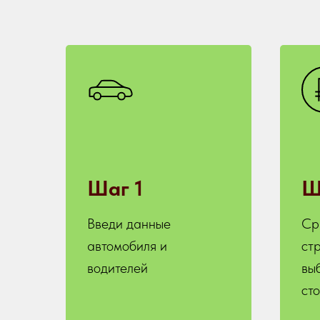
Шаг 1
Ш
Введи данные
Ср
автомобиля и
ст
водителей
вы
ст