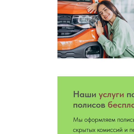
Hаши
услуги
по
полисов
беспл
Мы оформляем полисы
скрытых комиссий и п