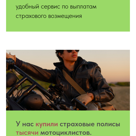
удобный сервис по выплатам
страхового возмещения
У нас
купили
страховые полисы
тысячи
мотоциклистов.