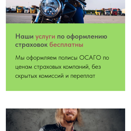
Hаши
услуги
по оформлению
страховок
бесплатны
Мы оформляем полисы ОСАГО по
ценам страховых компаний, без
скрытых комиссий и переплат