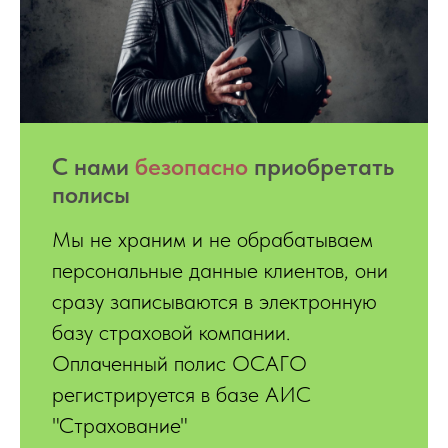
С нами
безопасно
приобретать
полисы
Мы не храним и не обрабатываем
персональные данные клиентов, они
сразу записываются в электронную
базу страховой компании.
Оплаченный полис ОСАГО
регистрируется в базе АИС
"Страхование"