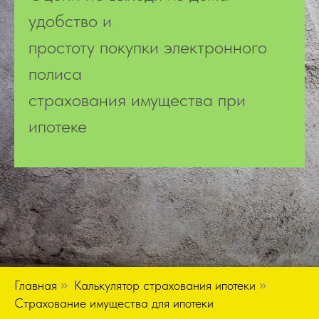
удобство и
простоту покупки электронного
полиса
страхования имущества при
ипотеке
Главная
»
Калькулятор страхования ипотеки
»
Страхование имущества для ипотеки