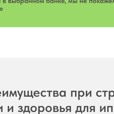
 в выбранном банке, мы не покаже
е
имущества при ст
 и здоровья для и