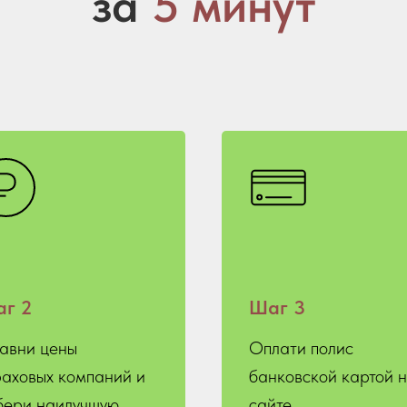
за
5 минут
г 2
Шаг 3
авни цены
Оплати полис
раховых компаний и
банковской картой 
бери наилучшую
сайте