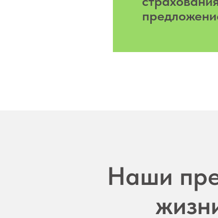
страхования
предложени
Наши пре
жизни