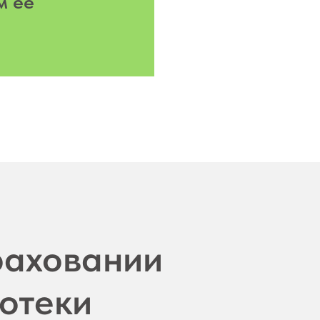
м ее
раховании
потеки