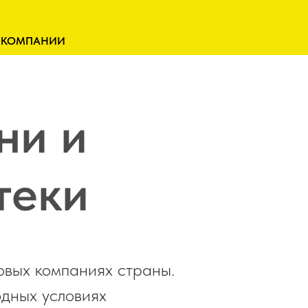
 КОМПАНИИ
ни и
теки
овых компаниях страны.
одных условиях