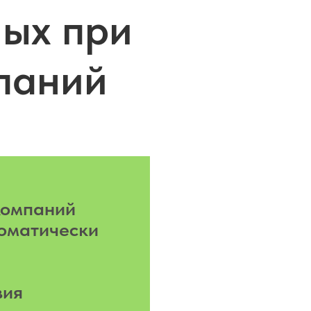
ых при
паний
компаний
оматически
вия