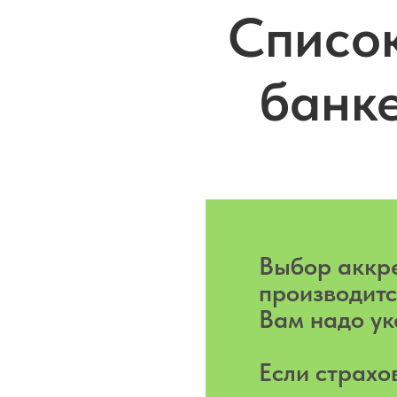
Списо
банк
Выбор аккр
производит
Вам надо ук
Если страхо