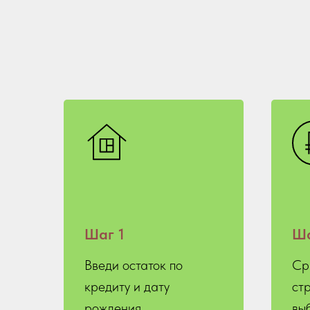
Шаг 1
Ша
Введи остаток по
Ср
кредиту и дату
ст
рождения
вы