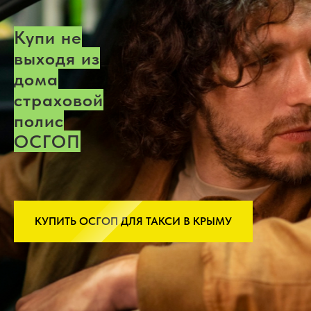
Купи не
выходя из
дома
страховой
полис
ОСГОП
КУПИТЬ ОСГОП ДЛЯ ТАКСИ В КРЫМУ