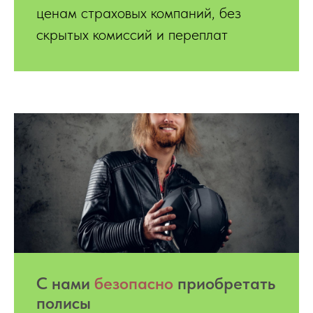
ценам страховых компаний, без
скрытых комиссий и переплат
С нами
безопасно
приобретать
полисы