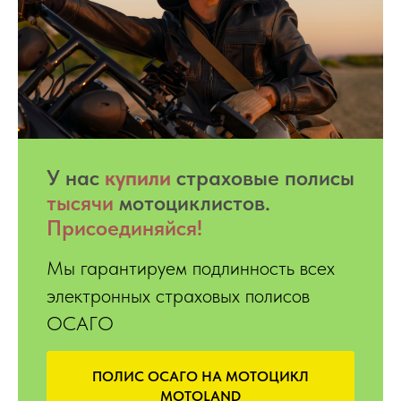
У нас
купили
страховые полисы
тысячи
мотоциклистов.
Присоединяйся!
Мы гарантируем подлинность всех
электронных страховых полисов
ОСАГО
ПОЛИС ОСАГО НА МОТОЦИКЛ
MOTOLAND