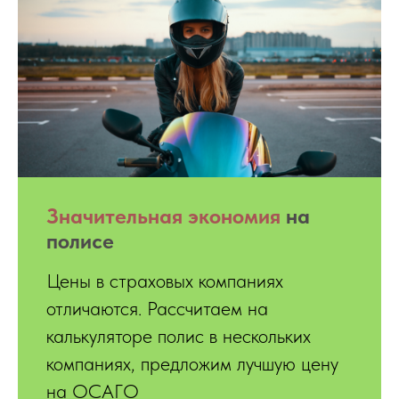
Значительная экономия
на
полисе
Цены в страховых компаниях
отличаются. Рассчитаем на
калькуляторе полис в нескольких
компаниях, предложим лучшую цену
на ОСАГО