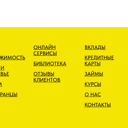
ОНЛАЙН
ВКЛАДЫ
СЕРВИСЫ
ИЖИМОСТЬ
КРЕДИТНЫЕ
БИБЛИОТЕКА
КАРТЫ
 И
ВЬЕ
ОТЗЫВЫ
ЗАЙМЫ
КЛИЕНТОВ
М
КУРСЫ
РАНЦЫ
О НАС
КОНТАКТЫ