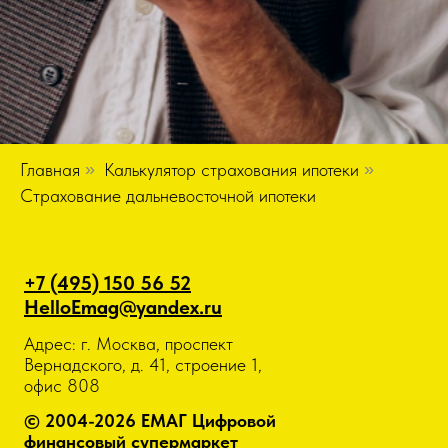
Главная
»
Калькулятор страхования ипотеки
»
Страхование дальневосточной ипотеки
+7 (495) 150 56 52
HelloEmag@yandex.ru
Адрес: г. Москва, проспект
Вернадского, д. 41, строение 1,
офис 808
© 2004-2026 ЕМАГ Цифровой
финансовый супермаркет