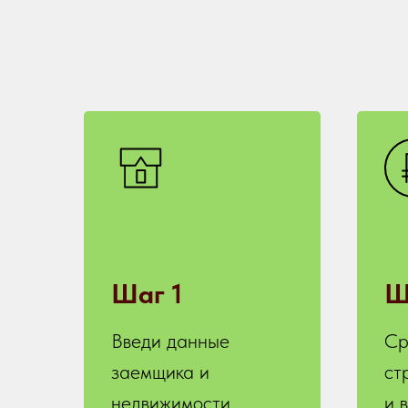
Шаг 1
Ш
Введи данные
Ср
заемщика и
ст
недвижимости
и 