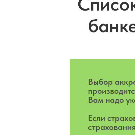
Списо
банк
Выбор аккр
производит
Вам надо ук
Если страхо
страхования