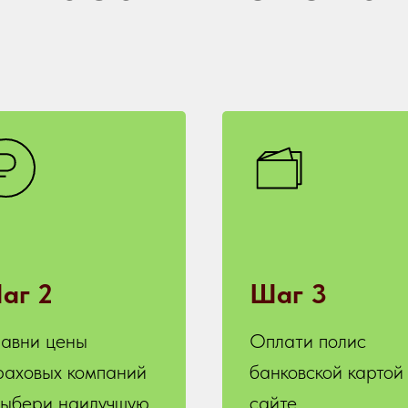
аг 2
Шаг 3
авни цены
Оплати полис
раховых компаний
банковской картой
выбери наилучшую
сайте