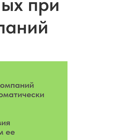
ых при
паний
компаний
оматически
вия
м ее