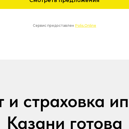
т и страховка ип
Казани
готова