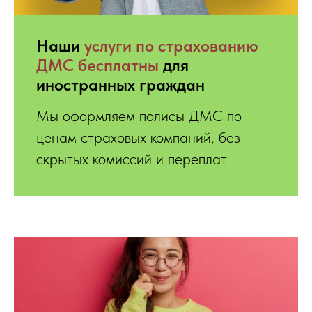
Hаши
услуги по страхованию
ДМС бесплатны
для
иностранных граждан
Мы оформляем полисы ДМС по
ценам страховых компаний, без
скрытых комиссий и переплат