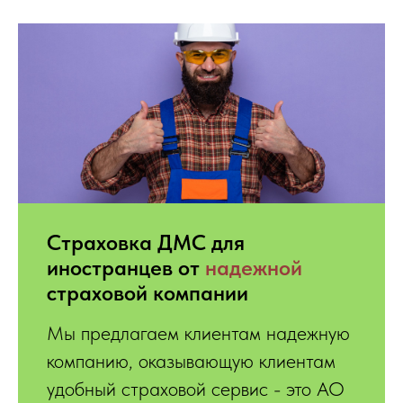
Страховка ДМС для
иностранцев
от
надежной
страховой компании
Мы предлагаем клиентам надежную
компанию, оказывающую клиентам
удобный страховой сервис - это АО