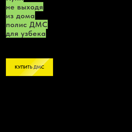
не выходя
из дома
полис ДМС
для узбека
КУПИТЬ ДМС