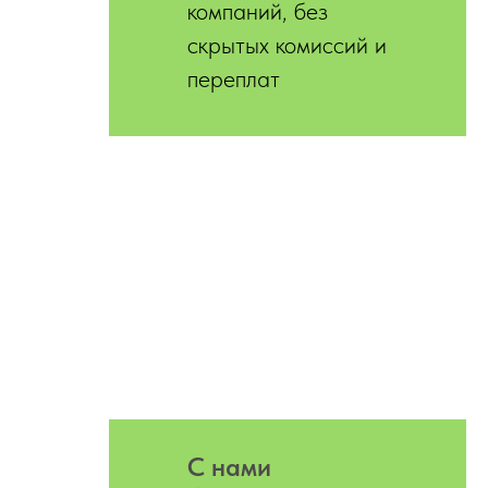
компаний, без
скрытых комиссий и
переплат
С нами