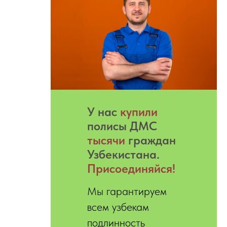
У нас
купили
полисы ДМС
тысячи
граждан
Узбекистана.
Присоединяйся!
Мы гарантируем
всем узбекам
подлинность