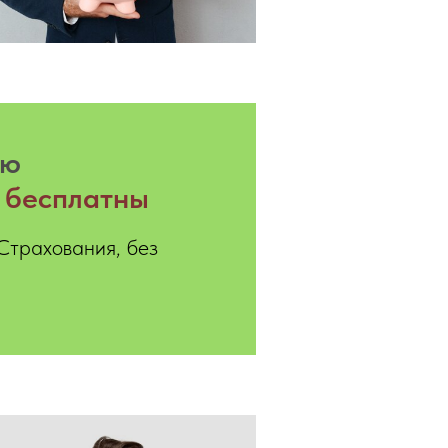
ию
а
бесплатны
трахования, без