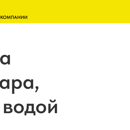
 КОМПАНИИ
а
ара,
 водой