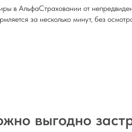
иры в АльфаСтраховании от непредвиде
рмляется за несколько минут, без осмотр
ожно выгодно заст