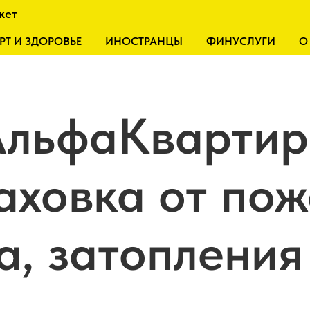
кет
РТ И ЗДОРОВЬЕ
ИНОСТРАНЦЫ
ФИНУСЛУГИ
О
АльфаКвартир
аховка от пож
а, затопления