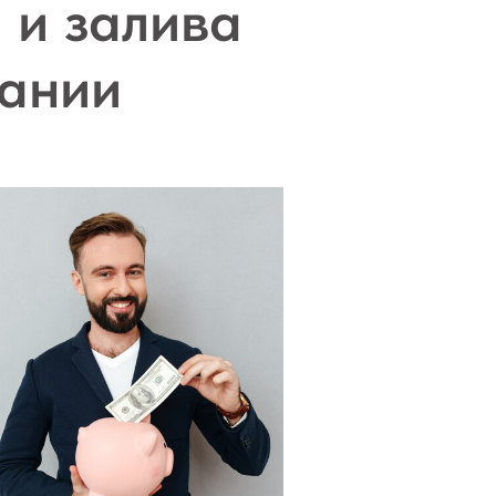
 и залива
вании