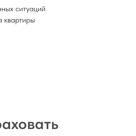
нных ситуаций
а квартиры
раховать